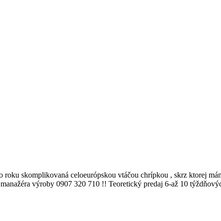
 roku skomplikovaná celoeurópskou vtáčou chrípkou , skrz ktorej mám
manažéra výroby 0907 320 710 !! Teoretický predaj 6-až 10 týždňový