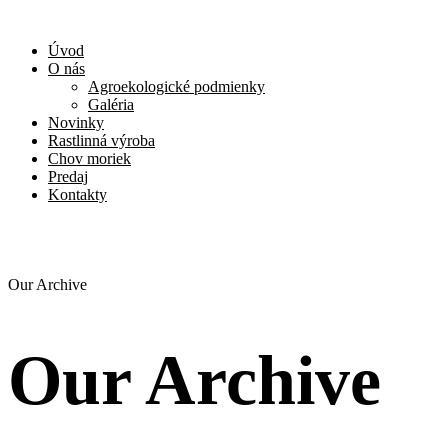
Úvod
O nás
Agroekologické podmienky
Galéria
Novinky
Rastlinná výroba
Chov moriek
Predaj
Kontakty
Our Archive
Our Archive